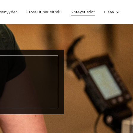
senyydet
CrossFit harjoittelu
Yhteystiedot
Lisää
0