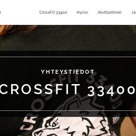
0
CrossFit 33400
Hyrox
Aloittaminen
Jä
YHTEYSTIEDOT
CROSSFIT 3340