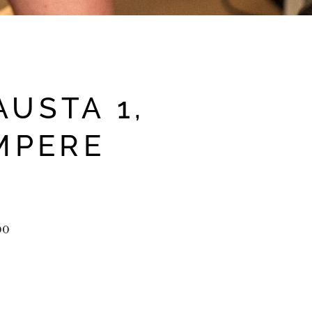
USTA 1,
MPERE
00
 - 18.00