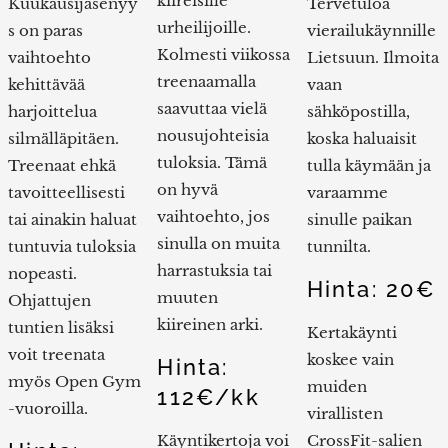
kiireisille
Kuukausijäsenyy
Tervetuloa
urheilijoille.
s on paras
vierailukäynnille
Kolmesti viikossa
vaihtoehto
Lietsuun. Ilmoita
treenaamalla
kehittävää
vaan
saavuttaa vielä
harjoittelua
sähköpostilla,
nousujohteisia
silmälläpitäen.
koska haluaisit
tuloksia. Tämä
Treenaat ehkä
tulla käymään ja
on hyvä
tavoitteellisesti
varaamme
vaihtoehto, jos
tai ainakin haluat
sinulle paikan
sinulla on muita
tuntuvia tuloksia
tunnilta.
harrastuksia tai
nopeasti.
Hinta: 20€
muuten
Ohjattujen
kiireinen arki.
tuntien lisäksi
Kertakäynti
voit treenata
koskee vain
Hinta:
myös Open Gym
muiden
112€/kk
-vuoroilla.
virallisten
Käyntikertoja voi
CrossFit-salien