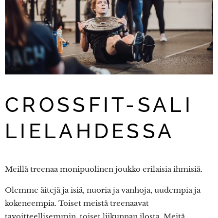
CROSSFIT-SALI
LIELAHDESSA
Meillä treenaa monipuolinen joukko erilaisia ihmisiä.
Olemme äitejä ja isiä, nuoria ja vanhoja, uudempia ja
kokeneempia. Toiset meistä treenaavat
tavoitteellisemmin, toiset liikunnan ilosta. Meitä