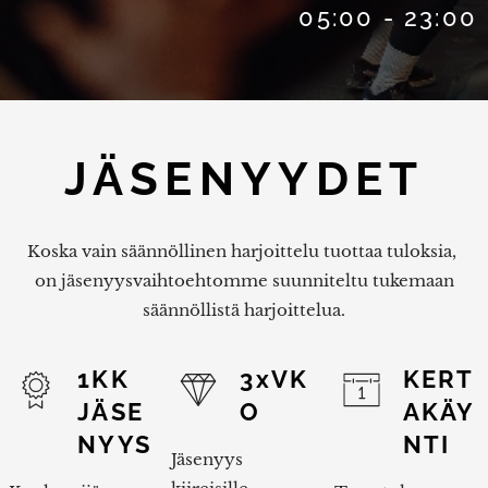
05:00 - 23:00
JÄSENYYDET
Koska vain säännöllinen harjoittelu tuottaa tuloksia,
on jäsenyysvaihtoehtomme suunniteltu tukemaan
säännöllistä harjoittelua.
1KK
3xVK
KERT
JÄSE
O
AKÄY
NYYS
NTI
Jäsenyys