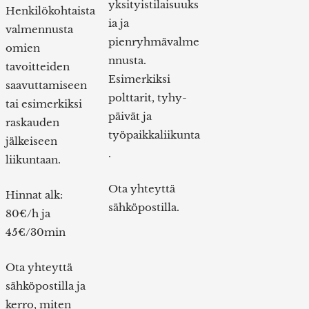
yksityistilaisuuks
Henkilökohtaista
ia ja
valmennusta
pienryhmävalme
omien
nnusta.
tavoitteiden
Esimerkiksi
saavuttamiseen
polttarit, tyhy-
tai esimerkiksi
päivät ja
raskauden
työpaikkaliikunta
jälkeiseen
.
liikuntaan.
Ota yhteyttä
Hinnat alk:
sähköpostilla.
80€/h ja
45€/30min
Ota yhteyttä
sähköpostilla ja
kerro, miten