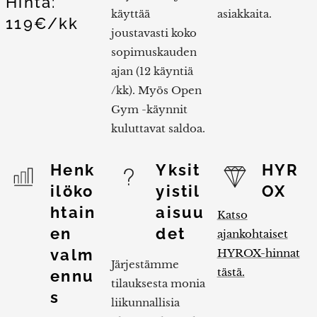
Hinta:
käyttää
asiakkaita.
119€/kk
joustavasti koko
sopimuskauden
ajan (12 käyntiä
/kk). Myös Open
Gym -käynnit
kuluttavat saldoa.
Henk
Yksit
HYR
ilöko
yistil
OX
htain
aisuu
Katso
en
det
ajankohtaiset
valm
HYROX-hinnat
Järjestämme
tästä.
ennu
tilauksesta monia
s
liikunnallisia