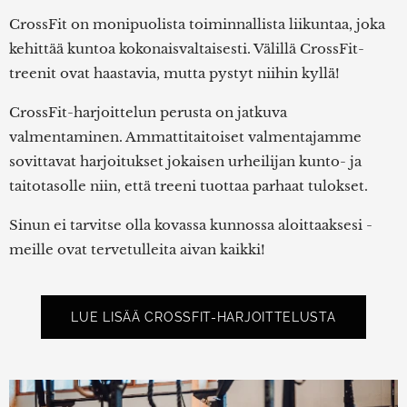
CrossFit on monipuolista toiminnallista liikuntaa, joka
kehittää kuntoa kokonaisvaltaisesti. Välillä CrossFit-
treenit ovat haastavia, mutta pystyt niihin kyllä!
CrossFit-harjoittelun perusta on jatkuva
valmentaminen. Ammattitaitoiset valmentajamme
sovittavat harjoitukset jokaisen urheilijan kunto- ja
taitotasolle niin, että treeni tuottaa parhaat tulokset.
Sinun ei tarvitse olla kovassa kunnossa aloittaaksesi -
meille ovat tervetulleita aivan kaikki!
LUE LISÄÄ CROSSFIT-HARJOITTELUSTA