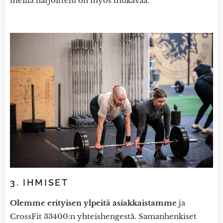
meillä harjoittelu on myös mukavaa.
3. IHMISET
Olemme erityisen ylpeitä asiakkaistamme
ja
CrossFit 33400:n yhteishengestä. Samanhenkiset