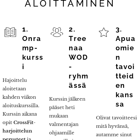
ALOITTAMINEN
1.
2.
3.
Onra
Tree
Apua
mp-
naa
omie
kurss
WOD
n
i
-
tavoi
ryhm
tteid
Hajoittelu
ässä
en
aloitetaan
kans
kahden viikon
Kurssin jälkeen
sa
aloituskurssilla.
pääset heti
Kurssin aikana
mukaan
Olivat tavoitteesi
opit
CrossFit-
valmentajan
mitä hyvänsä,
harjoittelun
ohjaamille
autamme sinut
perusteet
ja