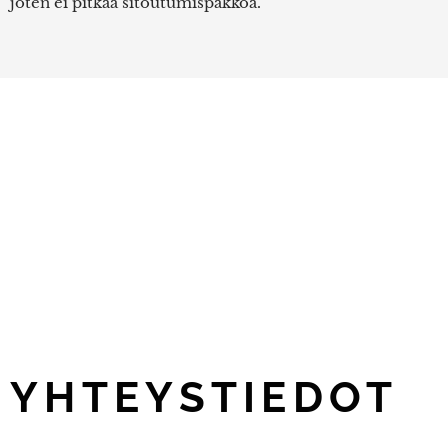
joten ei pitkää sitoutumispakkoa.
YHTEYSTIEDOT