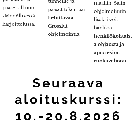
tunneille ja
maaliin. Salin
pääset alkuun
pääset tekemään
ohjelmoinnin
säännöllisessä
kehittävää
lisäksi voit
harjoittelussa.
CrossFit-
hankkia
ohjelmointia
.
henkilökohtaist
a ohjausta ja
apua esim.
ruokavalioon.
Seuraava
aloituskurssi:
10
.-20.8.2026